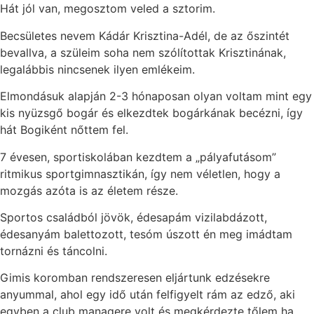
Hát jól van, megosztom veled a sztorim.
Becsületes nevem Kádár Krisztina-Adél, de az őszintét
bevallva, a szüleim soha nem szólítottak Krisztinának,
legalábbis nincsenek ilyen emlékeim.
Elmondásuk alapján 2-3 hónaposan olyan voltam mint egy
kis nyüzsgő bogár és elkezdtek bogárkának becézni, így
hát Bogiként nőttem fel.
7 évesen, sportiskolában kezdtem a „pályafutásom”
ritmikus sportgimnasztikán, így nem véletlen, hogy a
mozgás azóta is az életem része.
Sportos családból jövök, édesapám vizilabdázott,
édesanyám balettozott, tesóm úszott én meg imádtam
tornázni és táncolni.
Gimis koromban rendszeresen eljártunk edzésekre
anyummal, ahol egy idő után felfigyelt rám az edző, aki
egyben a club managere volt és megkérdezte tőlem ha