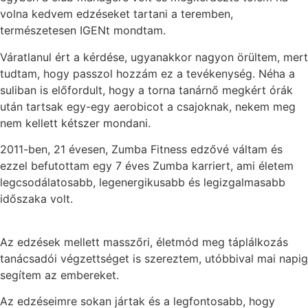
volna kedvem edzéseket tartani a teremben,
természetesen IGENt mondtam.
Váratlanul ért a kérdése, ugyanakkor nagyon örültem, mert
tudtam, hogy passzol hozzám ez a tevékenység. Néha a
suliban is előfordult, hogy a torna tanárnő megkért órák
után tartsak egy-egy aerobicot a csajoknak, nekem meg
nem kellett kétszer mondani.
2011-ben, 21 évesen, Zumba Fitness edzővé váltam és
ezzel befutottam egy 7 éves Zumba karriert, ami életem
legcsodálatosabb, legenergikusabb és legizgalmasabb
időszaka volt.
Az edzések mellett masszőri, életmód meg táplálkozás
tanácsadói végzettséget is szereztem, utóbbival mai napig
segítem az embereket.
Az edzéseimre sokan jártak és a legfontosabb, hogy