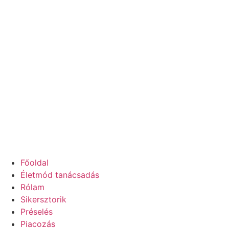
Ugrás
a
tartalomhoz
Főoldal
Életmód tanácsadás
Rólam
Sikersztorik
Préselés
Piacozás