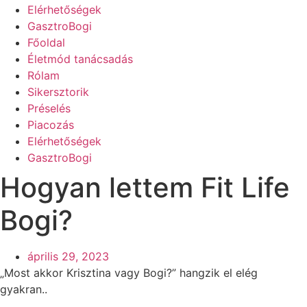
Elérhetőségek
GasztroBogi
Főoldal
Életmód tanácsadás
Rólam
Sikersztorik
Préselés
Piacozás
Elérhetőségek
GasztroBogi
Hogyan lettem Fit Life
Bogi?
április 29, 2023
„Most akkor Krisztina vagy Bogi?” hangzik el elég
gyakran..