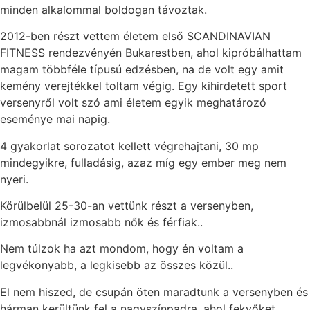
minden alkalommal boldogan távoztak.
2012-ben részt vettem életem első SCANDINAVIAN
FITNESS rendezvényén Bukarestben, ahol kipróbálhattam
magam többféle típusú edzésben, na de volt egy amit
kemény verejtékkel toltam végig. Egy kihirdetett sport
versenyről volt szó ami életem egyik meghatározó
eseménye mai napig.
4 gyakorlat sorozatot kellett végrehajtani, 30 mp
mindegyikre, fulladásig, azaz míg egy ember meg nem
nyeri.
Körülbelül 25-30-an vettünk részt a versenyben,
izmosabbnál izmosabb nők és férfiak..
Nem túlzok ha azt mondom, hogy én voltam a
legvékonyabb, a legkisebb az összes közül..
El nem hiszed, de csupán öten maradtunk a versenyben és
hárman kerültünk fel a nagyszínpadra, ahol fekvőket