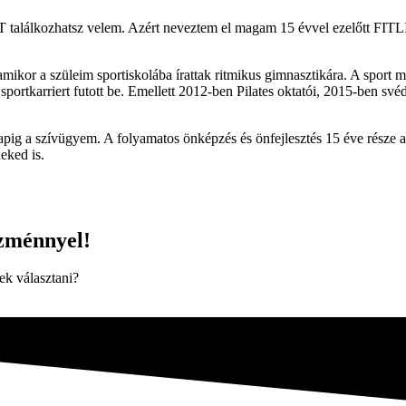
alálkozhatsz velem. Azért neveztem el magam 15 évvel ezelőtt FITL
mikor a szüleim sportiskolába írattak ritmikus gimnasztikára. A sport má
rtkarriert futott be. Emellett 2012-ben Pilates oktatói, 2015-ben své
pig a szívügyem. A folyamatos önképzés és önfejlesztés 15 éve része az
eked is.
zménnyel!
k választani?