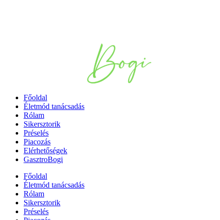
Ugrás
a
tartalomhoz
Főoldal
Életmód tanácsadás
Rólam
Sikersztorik
Préselés
Piacozás
Elérhetőségek
GasztroBogi
Főoldal
Életmód tanácsadás
Rólam
Sikersztorik
Préselés