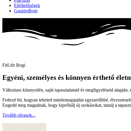
Piacozás
Elérhetőségek
GasztroBogi
FitLife Bogi
Egyéni, személyes és könnyen érthető élet
Változtass könnyedén, saját tapasztalataid és megfigyeléseid alapján,
Fedezd fel, hogyan teheted mindennapjaidat egyszerűbbé, élvezetesebbé
Engedd meg magadnak, hogy kipróbálj új szokásokat, tanulj a tapaszta
Tovább olvasok...