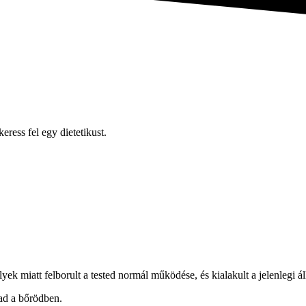
ress fel egy dietetikust.
k miatt felborult a tested normál működése, és kialakult a jelenlegi ál
gad a bőrödben.