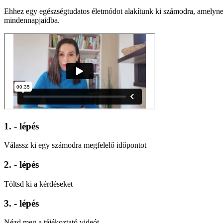
Ehhez egy egészségtudatos életmódot alakítunk ki számodra, amelynek f
mindennapjaidba.
1. - lépés
Válassz ki egy számodra megfelelő időpontot
2. - lépés
Töltsd ki a kérdéseket
3. - lépés
Nézd meg a tájékoztató videót