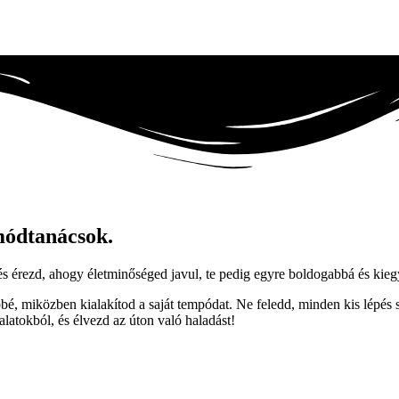
módtanácsok.
 és érezd, ahogy életminőséged javul, te pedig egyre boldogabbá és kie
, miközben kialakítod a saját tempódat. Ne feledd, minden kis lépés szá
latokból, és élvezd az úton való haladást!