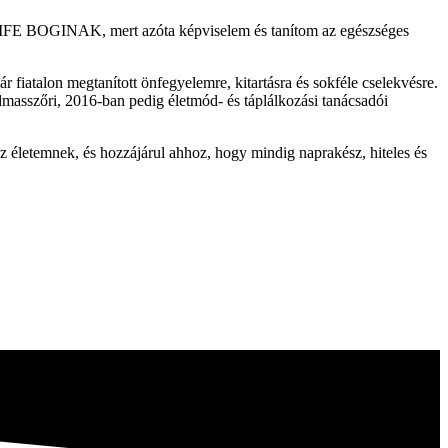
IFE BOGINAK, mert azóta képviselem és tanítom az egészséges
r fiatalon megtanított önfegyelemre, kitartásra és sokféle cselekvésre.
dmasszőri, 2016-ban pedig életmód- és táplálkozási tanácsadói
 életemnek, és hozzájárul ahhoz, hogy mindig naprakész, hiteles és