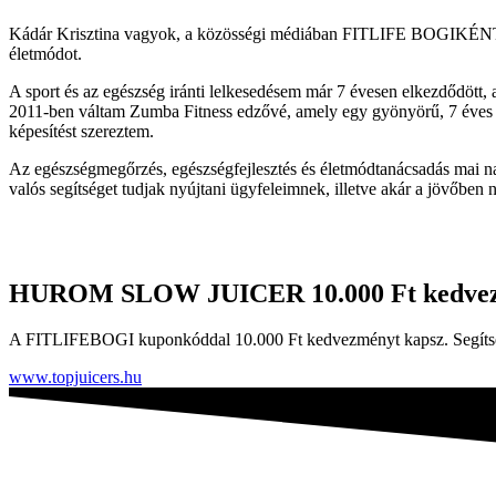
Kádár Krisztina vagyok, a közösségi médiában FITLIFE BOGIKÉNT t
életmódot.
A sport és az egészség iránti lelkesedésem már 7 évesen elkezdődött, a
2011-ben váltam Zumba Fitness edzővé, amely egy gyönyörű, 7 éves spo
képesítést szereztem.
Az egészségmegőrzés, egészségfejlesztés és életmódtanácsadás mai na
valós segítséget tudjak nyújtani ügyfeleimnek, illetve akár a jövőben n
HUROM SLOW JUICER
10.000 Ft kedve
A FITLIFEBOGI kuponkóddal 10.000 Ft kedvezményt kapsz. Segítse
www.topjuicers.hu