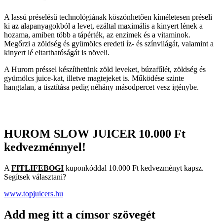
A lassú préselésű technológiának köszönhetően kíméletesen préseli
ki az alapanyagokból a levet, ezáltal maximális a kinyert lének a
hozama, amiben több a tápérték, az enzimek és a vitaminok.
Megőrzi a zöldség és gyümölcs eredeti íz- és színvilágát, valamint a
kinyert lé eltarthatóságát is növeli.
A Hurom préssel készíthetünk zöld leveket, búzafűlét, zöldség és
gyümölcs juice-kat, illetve magtejeket is. Működése szinte
hangtalan, a tisztítása pedig néhány másodpercet vesz igénybe.
HUROM SLOW JUICER
10.000 Ft
kedvezménnyel!
A
FITLIFEBOGI
kuponkóddal 10.000 Ft kedvezményt kapsz.
Segítsek választani?
www.topjuicers.hu
Add meg itt a címsor szövegét