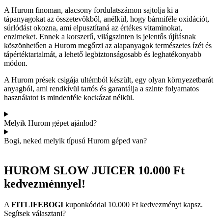
A Hurom finoman, alacsony fordulatszámon sajtolja ki a
tápanyagokat az összetevőkből, anélkül, hogy bármiféle oxidációt,
súrlódást okozna, ami elpusztítaná az értékes vitaminokat,
enzimeket. Ennek a korszerű, világszinten is jelentős újításnak
köszönhetően a Hurom megőrzi az alapanyagok természetes ízét és
tápértéktartalmát, a lehető legbiztonságosabb és leghatékonyabb
módon.
A Hurom prések csigája ultémból készült, egy olyan környezetbarát
anyagból, ami rendkívül tartós és garantálja a szinte folyamatos
használatot is mindenféle kockázat nélkül.
Melyik Hurom gépet ajánlod?
Bogi, neked melyik típusú Hurom géped van?
HUROM SLOW JUICER
10.000 Ft
kedvezménnyel!
A
FITLIFEBOGI
kuponkóddal 10.000 Ft kedvezményt kapsz.
Segítsek választani?