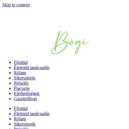
Skip to content
Főoldal
Életmód tanácsadás
Rólam
Sikersztorik
Préselés
Piacozás
Elérhetőségek
GasztroBogi
Főoldal
Életmód tanácsadás
Rólam
Sikersztorik