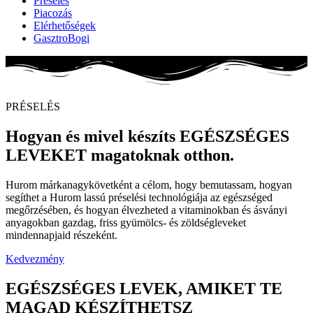
Préselés
Piacozás
Elérhetőségek
GasztroBogi
PRÉSELÉS
Hogyan és mivel készíts
EGÉSZSÉGES
LEVEKET
magatoknak otthon.
Hurom márkanagykövetként a célom, hogy bemutassam, hogyan
segíthet a Hurom lassú préselési technológiája az egészséged
megőrzésében, és hogyan élvezheted a vitaminokban és ásványi
anyagokban gazdag, friss gyümölcs- és zöldségleveket
mindennapjaid részeként.
Kedvezmény
EGÉSZSÉGES LEVEK, AMIKET TE
MAGAD KÉSZÍTHETSZ